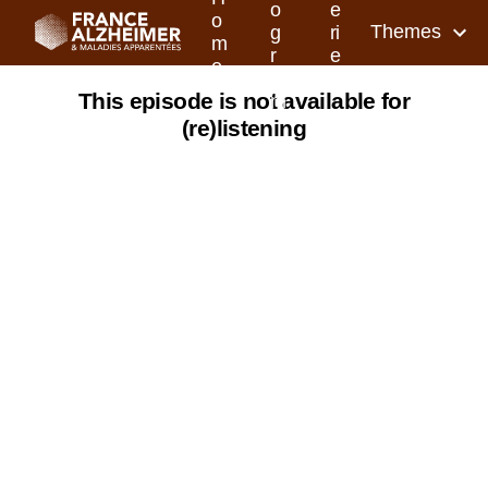
o
e
o
Themes
g
ri
m
r
e
e
a
s
This episode is not available for
m
(re)listening