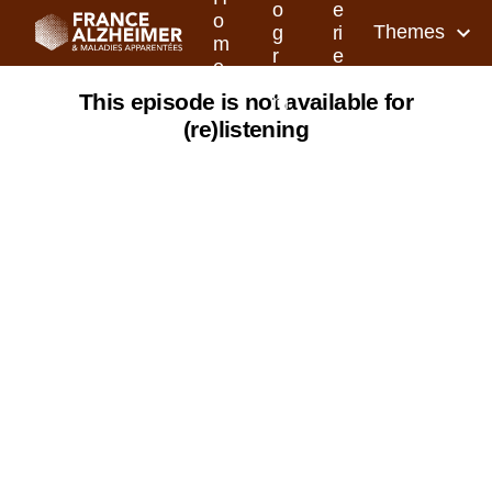
o
e
o
Themes
g
ri
m
r
e
e
a
s
This episode is not available for
m
(re)listening