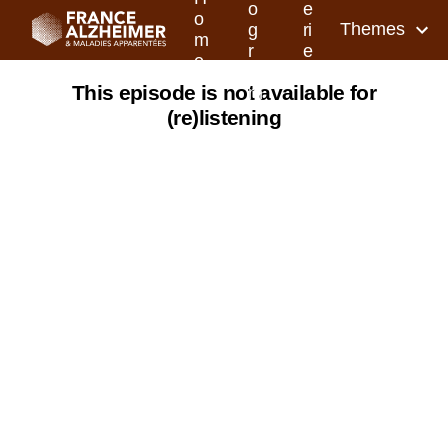
o
e
o
Themes
g
ri
m
r
e
e
a
s
This episode is not available for
m
(re)listening