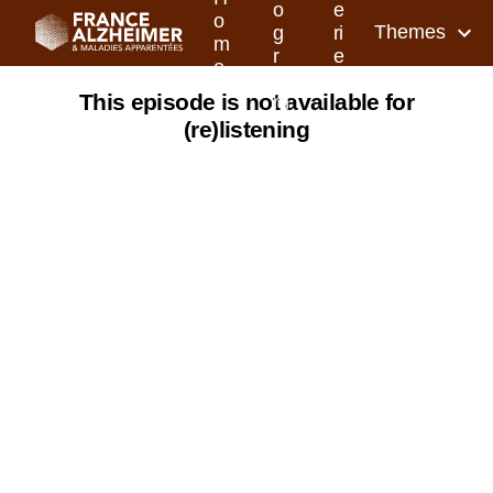
o
e
o
Themes
g
ri
m
r
e
e
a
s
This episode is not available for
m
(re)listening