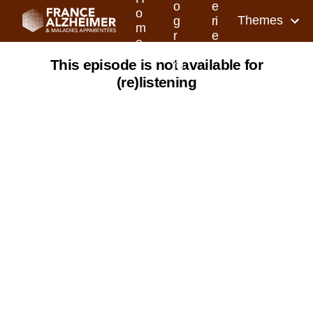
o
e
o
Themes
g
ri
m
r
e
e
a
s
This episode is not available for
m
(re)listening