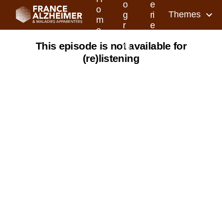
o
e
o
Themes
g
ri
m
r
e
e
a
s
This episode is not available for
m
(re)listening